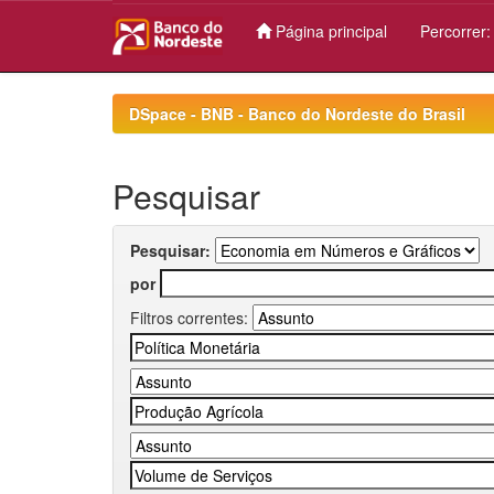
Página principal
Percorrer
Skip
navigation
DSpace - BNB - Banco do Nordeste do Brasil
Pesquisar
Pesquisar:
por
Filtros correntes: