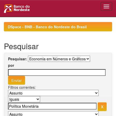
Skip
navigation
DSpace - BNB - Banco do Nordeste do Brasil
Pesquisar
Pesquisar:
por
Filtros correntes: