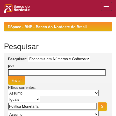
Skip
navigation
DSpace - BNB - Banco do Nordeste do Brasil
Pesquisar
Pesquisar:
por
Filtros correntes: