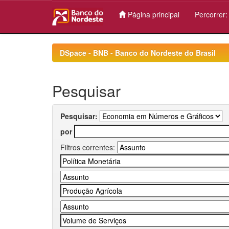
Página principal
Percorrer
Skip
navigation
DSpace - BNB - Banco do Nordeste do Brasil
Pesquisar
Pesquisar:
por
Filtros correntes: