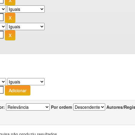
or:
Por ordem
Autores/Regi
quisa não produziu resultados.