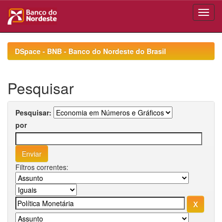
Skip
navigation
DSpace - BNB - Banco do Nordeste do Brasil
Pesquisar
Pesquisar:
por
Filtros correntes: