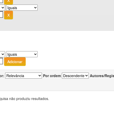
or:
Por ordem
Autores/Regi
quisa não produziu resultados.