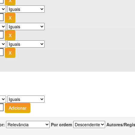
or:
Por ordem
Autores/Regi