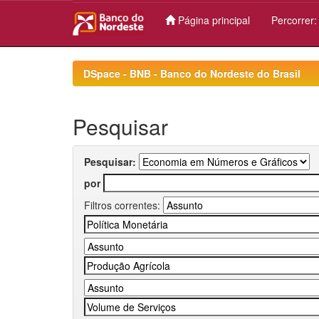
Página principal
Percorrer
Skip
navigation
DSpace - BNB - Banco do Nordeste do Brasil
Pesquisar
Pesquisar:
por
Filtros correntes: