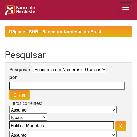
Skip
navigation
DSpace - BNB - Banco do Nordeste do Brasil
Pesquisar
Pesquisar:
por
Filtros correntes: