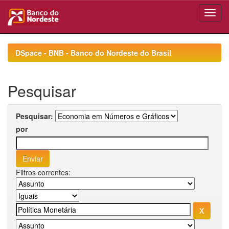
Skip
navigation
DSpace - BNB - Banco do Nordeste do Brasil
Pesquisar
Pesquisar:
por
Filtros correntes: