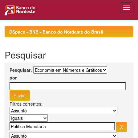
Skip
navigation
DSpace - BNB - Banco do Nordeste do Brasil
Pesquisar
Pesquisar:
por
Filtros correntes: