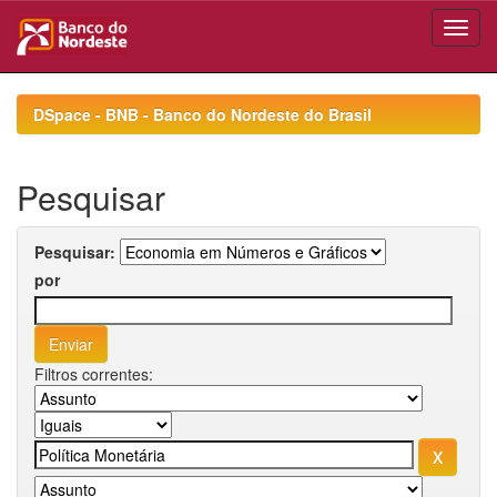
Skip
navigation
DSpace - BNB - Banco do Nordeste do Brasil
Pesquisar
Pesquisar:
por
Filtros correntes: