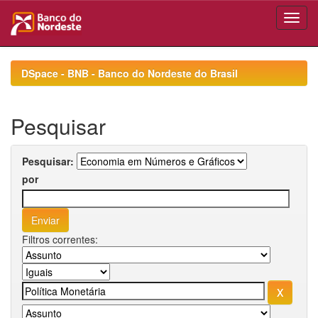
Skip
navigation
DSpace - BNB - Banco do Nordeste do Brasil
Pesquisar
Pesquisar:
por
Filtros correntes: