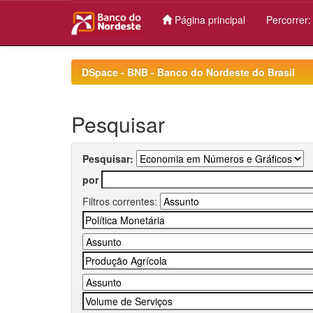
Página principal
Percorrer
Skip
navigation
DSpace - BNB - Banco do Nordeste do Brasil
Pesquisar
Pesquisar:
por
Filtros correntes: