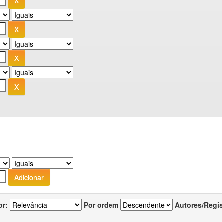
or:
Por ordem
Autores/Regi