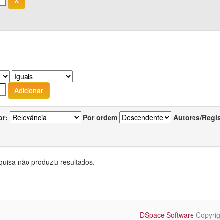
or:
Por ordem
Autores/Regi
quisa não produziu resultados.
DSpace Software
Copyrig