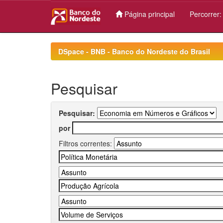
Página principal
Percorrer
Skip
navigation
DSpace - BNB - Banco do Nordeste do Brasil
Pesquisar
Pesquisar:
por
Filtros correntes: