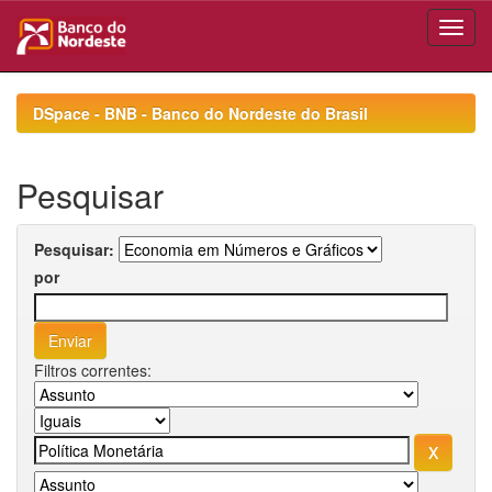
Skip
navigation
DSpace - BNB - Banco do Nordeste do Brasil
Pesquisar
Pesquisar:
por
Filtros correntes: