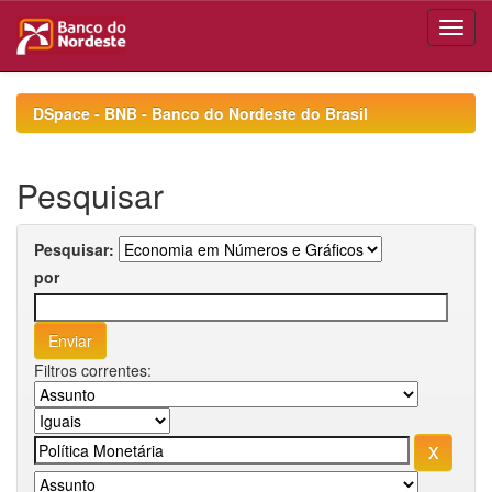
Skip
navigation
DSpace - BNB - Banco do Nordeste do Brasil
Pesquisar
Pesquisar:
por
Filtros correntes: