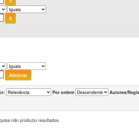
or:
Por ordem
Autores/Regi
quisa não produziu resultados.