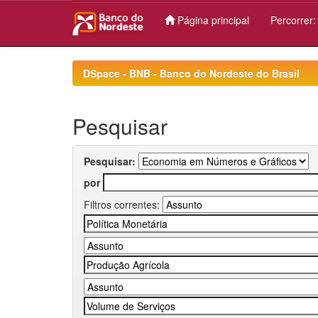
Página principal
Percorrer
Skip
navigation
DSpace - BNB - Banco do Nordeste do Brasil
Pesquisar
Pesquisar:
por
Filtros correntes: