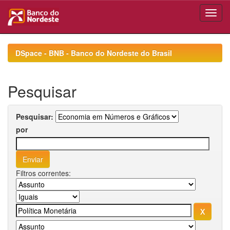
Skip
navigation
DSpace - BNB - Banco do Nordeste do Brasil
Pesquisar
Pesquisar:
por
Filtros correntes: