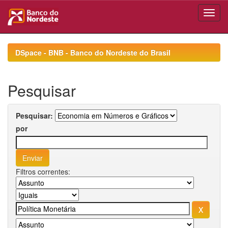
Skip
navigation
DSpace - BNB - Banco do Nordeste do Brasil
Pesquisar
Pesquisar:
por
Filtros correntes: