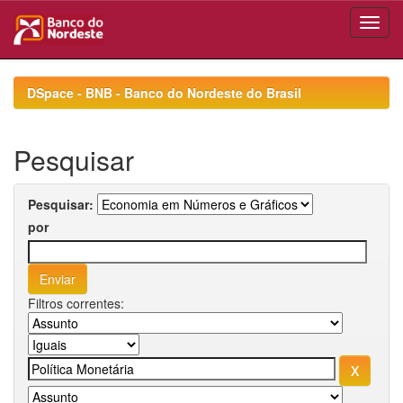
Skip
navigation
DSpace - BNB - Banco do Nordeste do Brasil
Pesquisar
Pesquisar:
por
Filtros correntes: