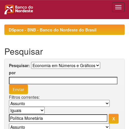
Skip
navigation
DSpace - BNB - Banco do Nordeste do Brasil
Pesquisar
Pesquisar:
por
Filtros correntes: