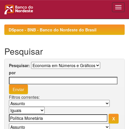
Skip
navigation
DSpace - BNB - Banco do Nordeste do Brasil
Pesquisar
Pesquisar:
por
Filtros correntes: