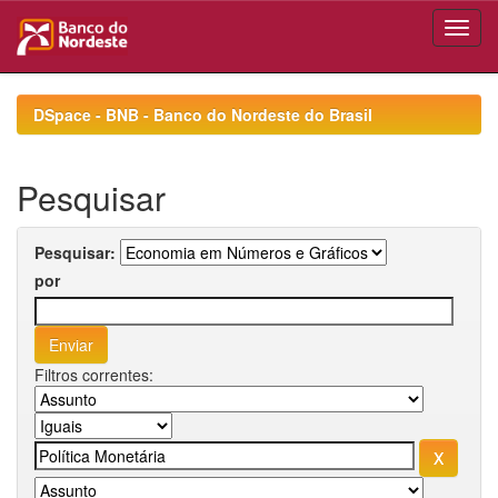
Skip
navigation
DSpace - BNB - Banco do Nordeste do Brasil
Pesquisar
Pesquisar:
por
Filtros correntes: