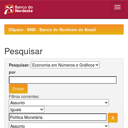
Skip
navigation
DSpace - BNB - Banco do Nordeste do Brasil
Pesquisar
Pesquisar:
por
Filtros correntes: