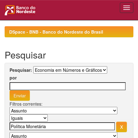
Skip
navigation
DSpace - BNB - Banco do Nordeste do Brasil
Pesquisar
Pesquisar:
por
Filtros correntes: