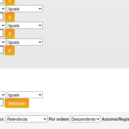
or:
Por ordem
Autores/Regi