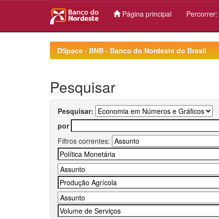
Página principal
Percorrer
Skip
navigation
DSpace - BNB - Banco do Nordeste do Brasil
Pesquisar
Pesquisar:
por
Filtros correntes: