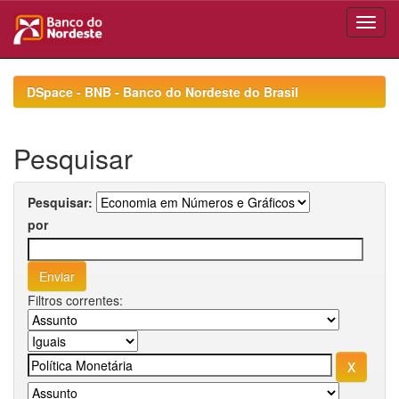
Skip
navigation
DSpace - BNB - Banco do Nordeste do Brasil
Pesquisar
Pesquisar:
por
Filtros correntes: