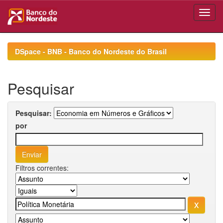
Skip
navigation
DSpace - BNB - Banco do Nordeste do Brasil
Pesquisar
Pesquisar:
por
Filtros correntes: