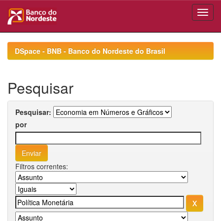
Skip
navigation
DSpace - BNB - Banco do Nordeste do Brasil
Pesquisar
Pesquisar:
por
Filtros correntes: