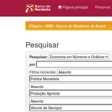
Página principal
Percorrer
Skip
navigation
DSpace - BNB - Banco do Nordeste do Brasil
Pesquisar
Pesquisar:
por
Filtros correntes: