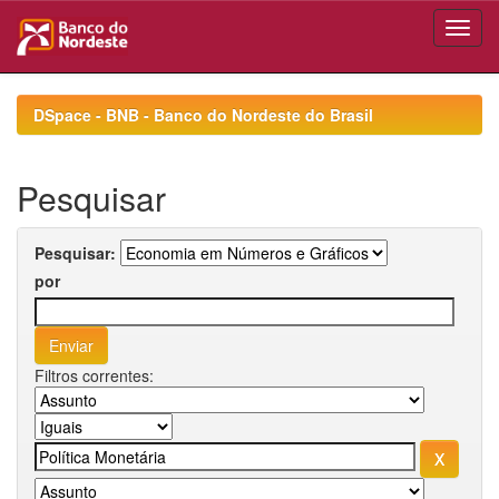
Skip
navigation
DSpace - BNB - Banco do Nordeste do Brasil
Pesquisar
Pesquisar:
por
Filtros correntes: