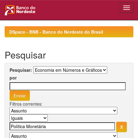
Skip
navigation
DSpace - BNB - Banco do Nordeste do Brasil
Pesquisar
Pesquisar:
por
Filtros correntes: