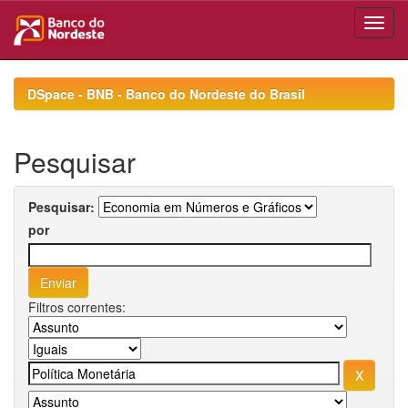
Skip
navigation
DSpace - BNB - Banco do Nordeste do Brasil
Pesquisar
Pesquisar:
por
Filtros correntes: