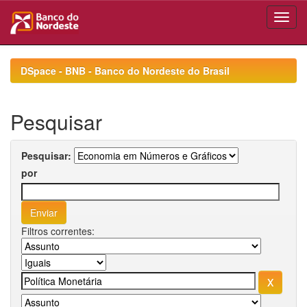
Skip
navigation
DSpace - BNB - Banco do Nordeste do Brasil
Pesquisar
Pesquisar:
por
Filtros correntes: