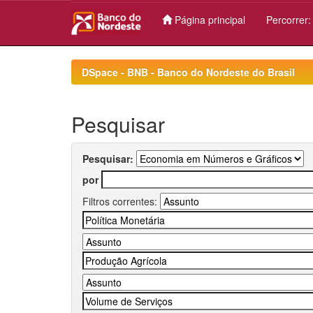
Página principal
Percorrer
Skip
navigation
DSpace - BNB - Banco do Nordeste do Brasil
Pesquisar
Pesquisar:
por
Filtros correntes: