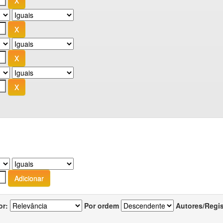
or:
Por ordem
Autores/Regi