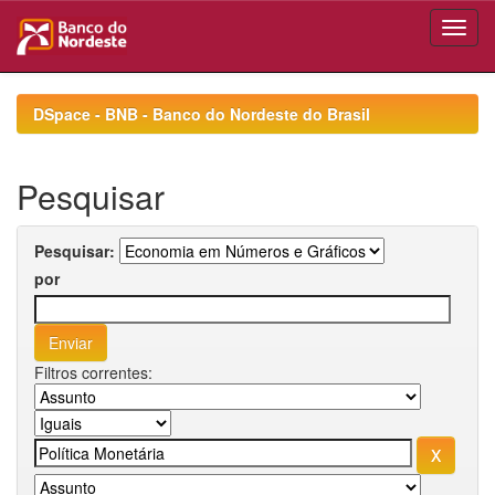
Skip
navigation
DSpace - BNB - Banco do Nordeste do Brasil
Pesquisar
Pesquisar:
por
Filtros correntes: