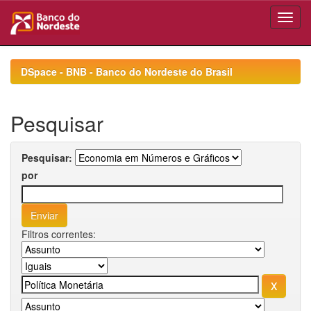
Skip
navigation
DSpace - BNB - Banco do Nordeste do Brasil
Pesquisar
Pesquisar:
por
Filtros correntes: