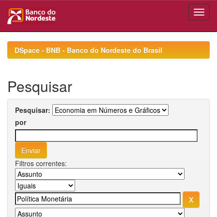
Skip
navigation
DSpace - BNB - Banco do Nordeste do Brasil
Pesquisar
Pesquisar:
por
Filtros correntes: