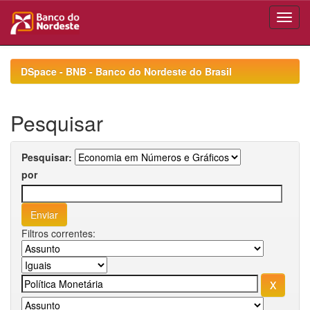
Skip
navigation
DSpace - BNB - Banco do Nordeste do Brasil
Pesquisar
Pesquisar:
por
Filtros correntes: