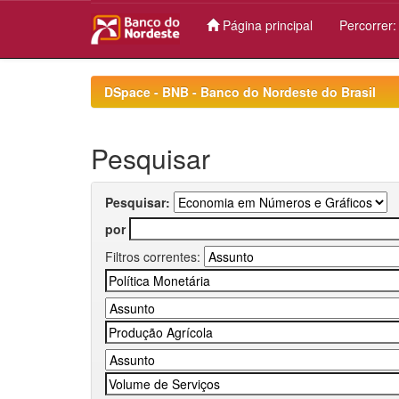
Página principal
Percorrer
Skip
navigation
DSpace - BNB - Banco do Nordeste do Brasil
Pesquisar
Pesquisar:
por
Filtros correntes: