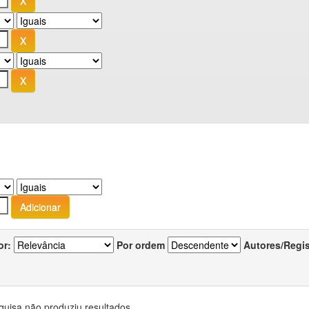
or:
Por ordem
Autores/Regi
quisa não produziu resultados.