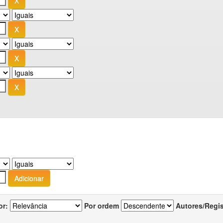
or:
Por ordem
Autores/Regi