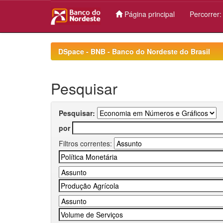
Página principal
Percorrer
Skip
navigation
DSpace - BNB - Banco do Nordeste do Brasil
Pesquisar
Pesquisar:
por
Filtros correntes: