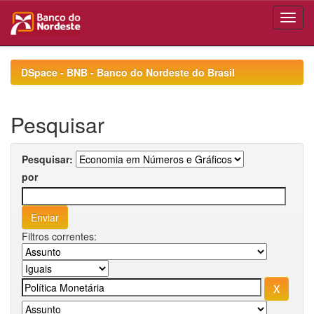
Skip
navigation
DSpace - BNB - Banco do Nordeste do Brasil
Pesquisar
Pesquisar:
por
Filtros correntes: