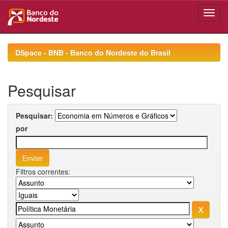
Skip
navigation
DSpace - BNB - Banco do Nordeste do Brasil
Pesquisar
Pesquisar:
por
Filtros correntes: