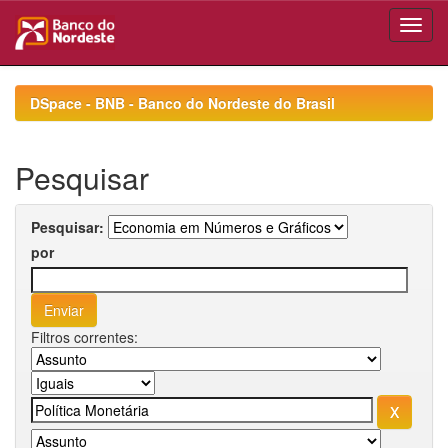
Skip
navigation
DSpace - BNB - Banco do Nordeste do Brasil
Pesquisar
Pesquisar:
por
Filtros correntes: