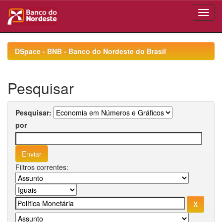
Skip
navigation
DSpace - BNB - Banco do Nordeste do Brasil
Pesquisar
Pesquisar:
por
Filtros correntes: