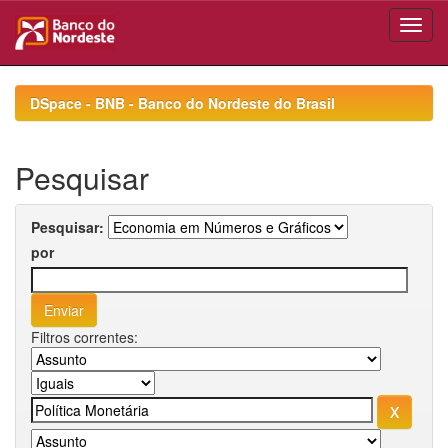
Skip
navigation
DSpace - BNB - Banco do Nordeste do Brasil
Pesquisar
Pesquisar:
por
Filtros correntes: