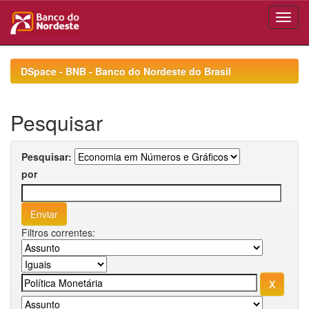
Skip
navigation
DSpace - BNB - Banco do Nordeste do Brasil
Pesquisar
Pesquisar:
por
Filtros correntes: