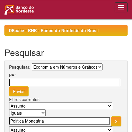
Skip
navigation
DSpace - BNB - Banco do Nordeste do Brasil
Pesquisar
Pesquisar:
por
Filtros correntes: