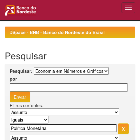
Skip
navigation
DSpace - BNB - Banco do Nordeste do Brasil
Pesquisar
Pesquisar:
por
Filtros correntes: