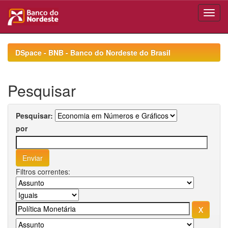
Skip
navigation
DSpace - BNB - Banco do Nordeste do Brasil
Pesquisar
Pesquisar:
por
Filtros correntes: